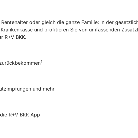
Rentenalter oder gleich die ganze Familie: In der gesetzl
ie Krankenkasse und profitieren Sie von umfassenden Zusat
der R+V BKK
.
1
ro zurückbekommen
chutzimpfungen und mehr
r die R+V BKK App