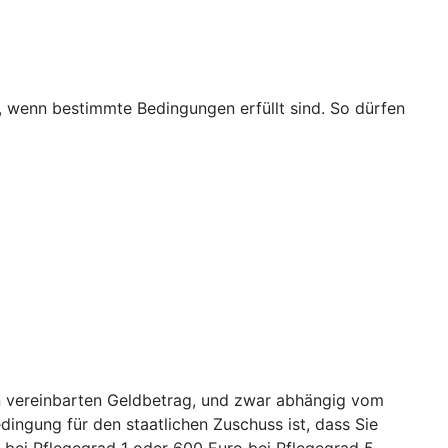
t, wenn bestimmte Bedingungen erfüllt sind. So dürfen
nen vereinbarten Geldbetrag, und zwar abhängig vom
edingung für den staatlichen Zuschuss ist, dass Sie
bei Pflegegrad 1 oder 600 Euro bei Pflegegrad 5.