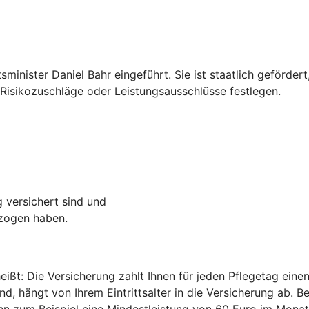
inister Daniel Bahr eingeführt. Sie ist staatlich geförder
isikozuschläge oder Leistungsausschlüsse festlegen.
g versichert sind und
ezogen haben.
heißt: Die Versicherung zahlt Ihnen für jeden Pflegetag ei
d, hängt von Ihrem Eintrittsalter in die Versicherung ab. B
 zum Beispiel eine Mindestleistung von 60 Euro im Monat 